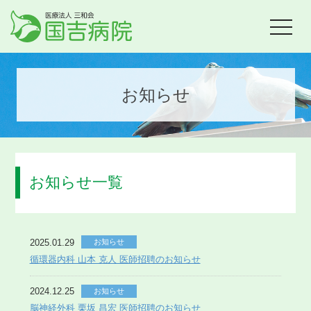
toggle
navigat
お知らせ
お知らせ一覧
2025.01.29
お知らせ
循環器内科 山本 克人 医師招聘のお知らせ
2024.12.25
お知らせ
脳神経外科 栗坂 昌宏 医師招聘のお知らせ