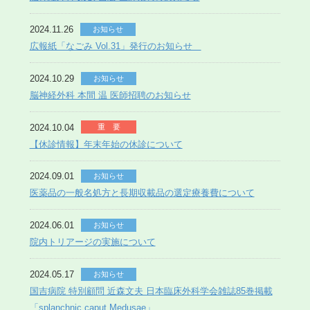
2024.11.26
お知らせ
広報紙「なごみ Vol.31」発行のお知らせ
2024.10.29
お知らせ
脳神経外科 本間 温 医師招聘のお知らせ
2024.10.04
重 要
【休診情報】年末年始の休診について
2024.09.01
お知らせ
医薬品の一般名処方と長期収載品の選定療養費について
2024.06.01
お知らせ
院内トリアージの実施について
2024.05.17
お知らせ
国吉病院 特別顧問 近森文夫 日本臨床外科学会雑誌85巻掲載
「splanchnic caput Medusae」